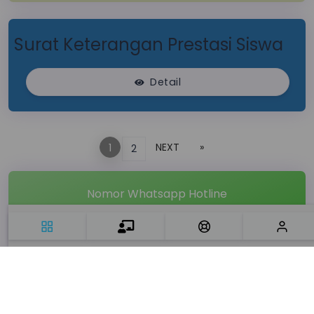
Surat Keterangan Prestasi Siswa
Detail
NEXT
»
1
2
Nomor Whatsapp Hotline
+6285274686403
Kirim pesan whatsapp