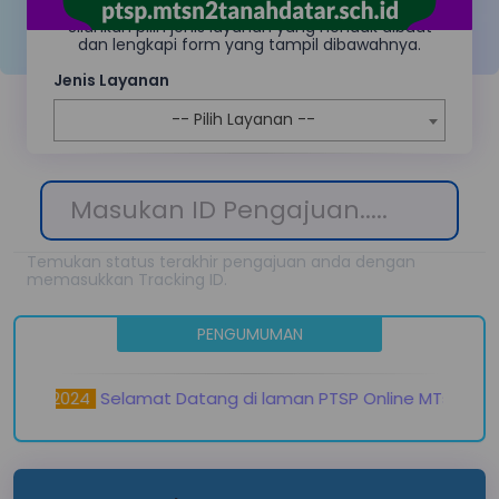
permohonan pengajuan layanan yang tersedia.
Silahkan pilih jenis layanan yang hendak dibuat
dan lengkapi form yang tampil dibawahnya.
Jenis Layanan
-- Pilih Layanan --
Temukan status terakhir pengajuan anda dengan
memasukkan Tracking ID.
PENGUMUMAN
uari 2024
Selamat Datang di laman PTSP Online MTsN 2 Tan