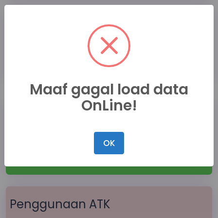
Permohonan Data Sarpras
Madrasah
Detail
Maaf gagal load data
OnLine!
Permohonan Pengadaan Alat
Pembelajaran
OK
Detail
Penggunaan ATK