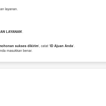
uan layanan.
AN LAYANAN
'.
mohonan sukses dikirim
', catat '
ID Ajuan Anda
'.
 Anda masukkan benar.