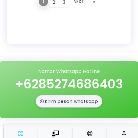
NEXT
»
1
2
3
Nomor Whatsapp Hotline
+6285274686403
Kirim pesan whatsapp
Copyright © 2022
PTSP Online MTsN 2 Tanah Datar